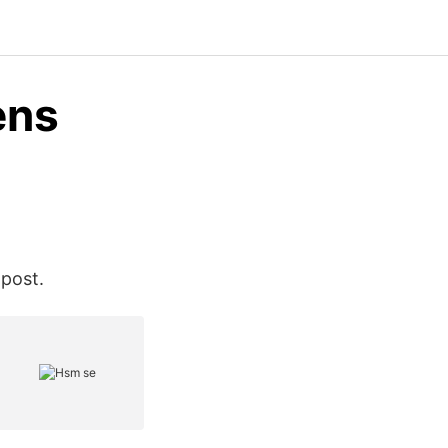
ens
post.