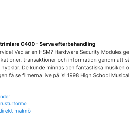
rimlare C400 - Serva efterbehandling
rvice! Vad är en HSM? Hardware Security Modules ger 
ikationer, transaktioner och information genom att s
a nycklar. De kunde minnas den fantastiska musiken
gen få se filmerna live på is! 1998 High School Musica
onder
trukturformel
direkt malmö