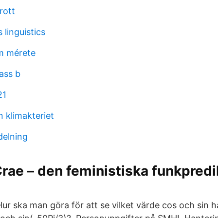
rott
 linguistics
m mérete
ass b
21
 klimakteriet
delning
ae – den feministiska funkpredi
Hur ska man göra för att se vilket värde cos och sin 