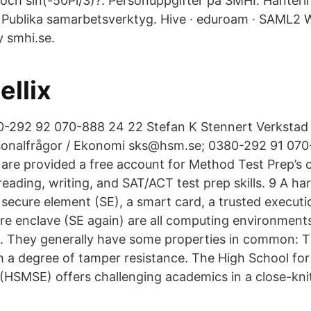
 och sin(-50Pi/3)?. Personuppgifter på SMHI. Hanteri
. Publika samarbetsverktyg. Hive · eduroam · SAML
y smhi.se.
llix
-292 92 070-888 24 22 Stefan K Stennert Verkstad /
rsonalfrågor / Ekonomi sks@hsm.se; 0380-292 91 07
re provided a free account for Method Test Prep’s o
reading, writing, and SAT/ACT test prep skills. 9 A ha
secure element (SE), a smart card, a trusted execut
re enclave (SE again) are all computing environment
. They generally have some properties in common: T
 a degree of tamper resistance. The High School for
(HSMSE) offers challenging academics in a close-knit