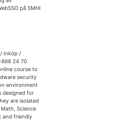
ng av
2 WebSSO på SMHI
 Inköp /
0-888 24 70
nline course to
rdware security
ion environment
s designed for
hey are isolated
 Math, Science
 and friendly