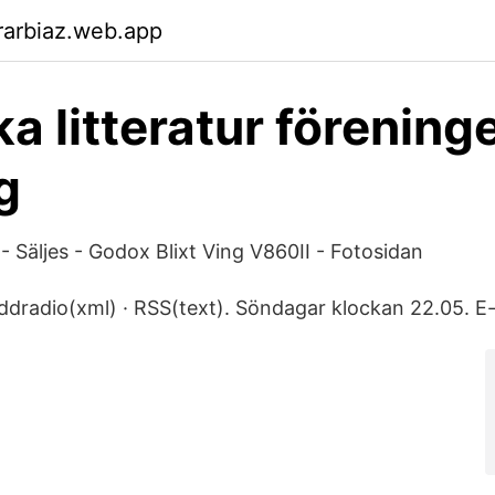
rarbiaz.web.app
a litteratur förening
g
Säljes - Godox Blixt Ving V860II - Fotosidan
dradio(xml) · RSS(text). Söndagar klockan 22.05. E-