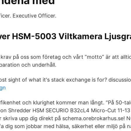
andena med
er. Executive Officer.
er HSM-5003 Viltkamera Ljusgr
 krav på oss som företag och vårt ”motto” är att allti
paration och underhåll.
st sight of what it's stack exchange is for? discussio
ugn
fikenhet och klurighet kommer man långt. ”På 50-ta
ion Shredder HSM SECURIO B32cL4 Micro-Cut 11-13 
ller skriva upp dig direkt på schema.orebrokarhus.se! N
ffa dig som jobbar med hälsa, säkerhet eller miljö på 