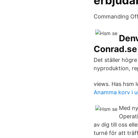
erbjud
Commanding Offic
Denv
Conrad.se
Det ställer högre
nyproduktion, re
views. Has hsm lo
Anamma korv i 
Med ny
Operat
av dig till oss e
turné för att trä