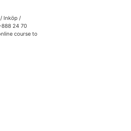
 Inköp /
0-888 24 70
nline course to