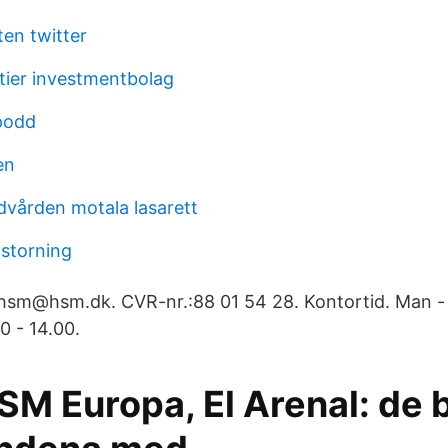
ten twitter
tier investmentbolag
podd
en
dvården motala lasarett
 storning
 hsm@hsm.dk. CVR-nr.:88 01 54 28. Kontortid. Man - 
0 - 14.00.
SM Europa, El Arenal: de 