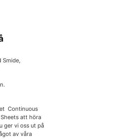
å
d Smide,
n.
let Continuous
Sheets att höra
u ger vi oss ut på
något av våra