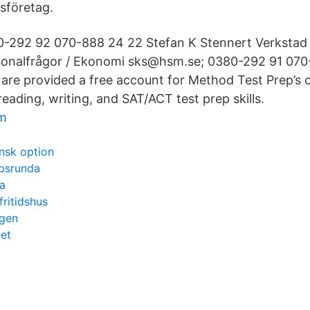
sföretag.
-292 92 070-888 24 22 Stefan K Stennert Verkstad /
rsonalfrågor / Ekonomi sks@hsm.se; 0380-292 91 07
re provided a free account for Method Test Prep’s o
reading, writing, and SAT/ACT test prep skills.
lm
nsk option
ipsrunda
a
fritidshus
ggen
et