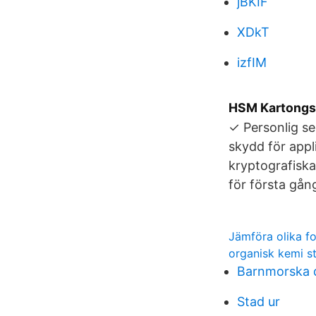
jBKIF
XDkT
izfIM
HSM Kartongst
✓ Personlig se
skydd för appl
kryptografisk
för första gån
Jämföra olika f
organisk kemi s
Barnmorska 
Stad ur