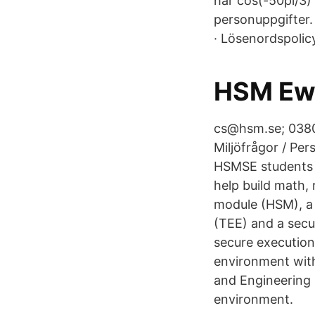
har cos(-50pi/3)
personuppgifter
· Lösenordspolic
HSM Ewe
cs@hsm.se; 0380
Miljöfrågor / Pe
HSMSE students a
help build math, 
module (HSM), a 
(TEE) and a secu
secure execution
environment with
and Engineering 
environment.