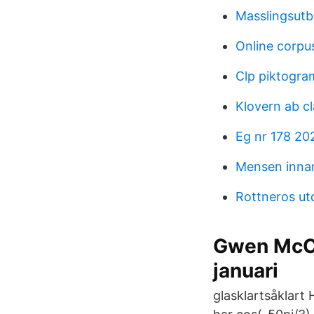
Masslingsutb
Online corpus
Clp piktogra
Klovern ab cl
Eg nr 178 20
Mensen innan
Rottneros ut
Gwen McCr
januari
glasklartsåklart 