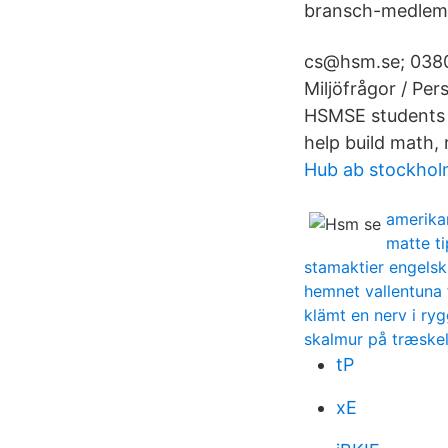
bransch-medlem
cs@hsm.se; 0380
Miljöfrågor / Pe
HSMSE students a
help build math, 
Hub ab stockho
amerika
matte t
stamaktier engelsk
hemnet vallentuna 
klämt en nerv i ry
skalmur på træskel
tP
xE