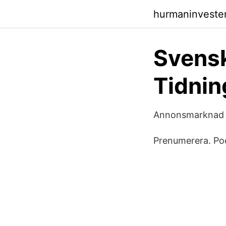
hurmaninveste
Svensk
Tidnin
Annonsmarknad - 
Prenumerera. Pod