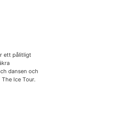
ett pålitligt
äkra
 och dansen och
l The Ice Tour.