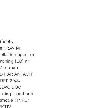
Rådets
äde KRAV M1
lla tidningen: nr
rdning (EG) nr
51, datum
D HAR ANTAGIT
EP 20:8:
SWEDAC DOC
ätning i samband
smodell: INFO:
EKTIV