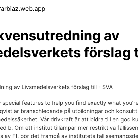
rarbiaz.web.app
kvensutredning av
delsverkets förslag ti
ing av Livsmedelsverkets förslag till - SVA
special features to help you find exactly what you're
qvist är branschledande på utbildningar och konsultt
edelssäkerhet. Vår drivkraft är att bidra till en god kul
 led b. Om ett institut tillämpar mer restriktiva fallis
s av FI, bör det framgå av institutets fallissemangsdef