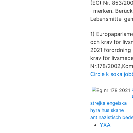
(EG) Nr. 853/200
· merken. Berück
Lebensmittel gem
1) Europaparlame
och krav för liv
2021 förordning 
krav för livsmed
Nr.178/2002,Komm
Circle k soka job
strejka engelska
hyra hus skane
antinazistisch bed
YXA