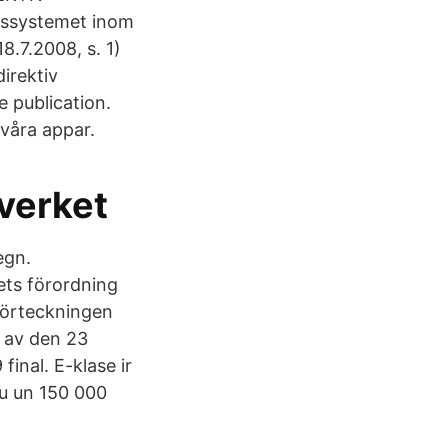
ägssystemet inom
.7.2008, s. 1)
irektiv
 publication.
våra appar.
sverket
egn.
ets förordning
 förteckningen
2 av den 23
inal. E-klase ir
ju un 150 000