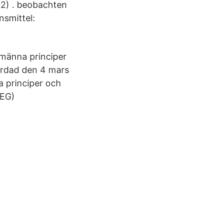
02) . beobachten
nsmittel:
lmänna principer
färdad den 4 mars
a principer och
(EG)