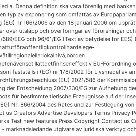
1 led a. Denna definition ska vara förenlig med banke
 den typ av exponering som omfattas av Europaparla
g (EG) nr 166/2006 av den 18 januari 2006 om upprät
ter över utsläpp och överföringar av föroreningar oc
91/689/EEG och 96/61/EG (Text av betydelse för EES) 
ttutföraoffentligkontrollhardelege-
våtillregionalellerlokalnivå,börden
etenävensetillattdetfinnseneffektiv EU-Förordning 
som fastställs i (EG) nr 178/2002 för Livsmedel av an
urchführungsbeschluss (EU) 2021/586 der Kommission
ng der Entscheidung 2007/330/EG zur Aufhebung de
ots für bestimmte tierische Erzeugnisse auf der Ins
(EG) Nr. 866/2004 des Rates und zur Festlegung von
t us Creators Advertise Developers Terms Privacy Po
ks Test new features Press Copyright Contact us C
 - marknadsledande utgivare av juridiska verktyg och 