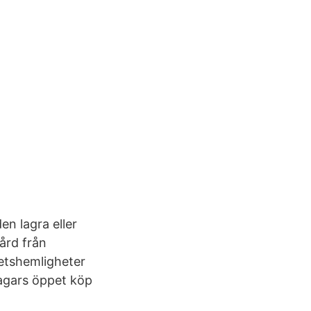
en lagra eller
ård från
hetshemligheter
dagars öppet köp