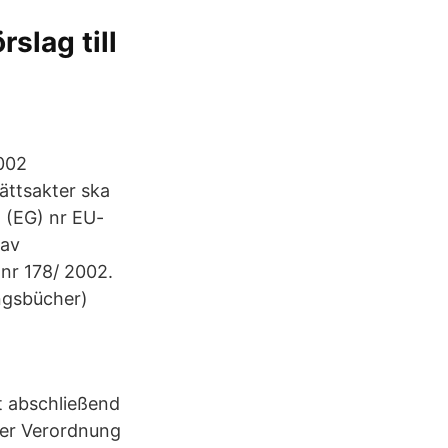
slag till
2002
-rättsakter ska
g (EG) nr EU-
 av
nr 178/ 2002.
ngsbücher)
t abschließend
 der Verordnung