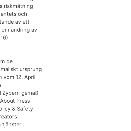
ns riskmätning
mentets och
tande av ett
h om ändring av
(16)
om de
imaliskt ursprung
 vom 12. April
s
el Zypern gemäß
 About Press
licy & Safety
reators
tjänster .