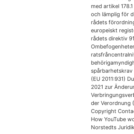
med artikel 178.
och lämplig för
rådets förordnin
europeiskt regis
rådets direktiv 
Ombefogenhetena
ratsfråncentralni
behörigamyndigh
spårbarhetskrav 
(EU 2011:931) D
2021 zur Änderu
Verbringungsverb
der Verordnung 
Copyright Contac
How YouTube wor
Norstedts Juridik