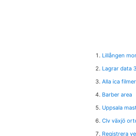
Lillången mo
Lagrar data 
Alla ica filmer
Barber area
Uppsala mast
Clv växjö or
Registrera v