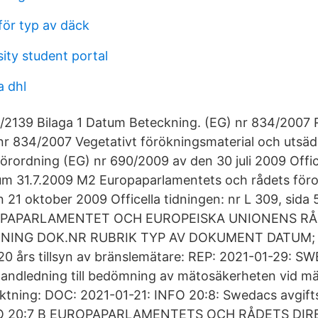
för typ av däck
sity student portal
a dhl
/2139 Bilaga 1 Datum Beteckning. (EG) nr 834/2007 
nr 834/2007 Vegetativt förökningsmaterial och uts
rordning (EG) nr 690/2009 av den 30 juli 2009 Office
tum 31.7.2009 M2 Europaparlamentets och rådets föro
 21 oktober 2009 Officella tidningen: nr L 309, sida 
ROPAPARLAMENTET OCH EUROPEISKA UNIONENS RÅ
ING DOK.NR RUBRIK TYP AV DOKUMENT DATUM; R
20 års tillsyn av bränslemätare: REP: 2021-01-29: 
andledning till bedömning av mätosäkerheten vid m
ktning: DOC: 2021-01-21: INFO 20:8: Swedacs avgift
NFO 20:7 B EUROPAPARLAMENTETS OCH RÅDETS DIR