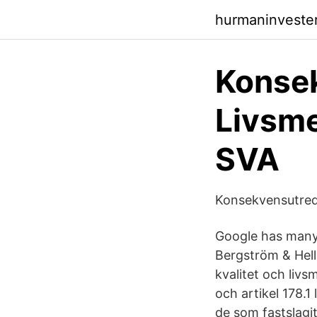
hurmaninveste
Konse
Livsme
SVA
Konsekvensutredn
Google has many 
Bergström & Hell
kvalitet och livsm
och artikel 178.1
de som fastslagit