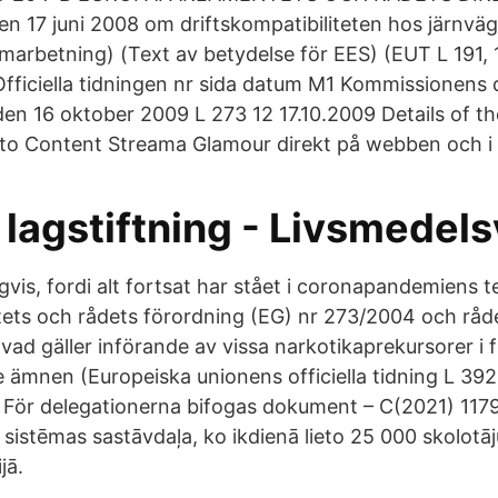
n 17 juni 2008 om driftskompatibiliteten hos järnv
rbetning) (Text av betydelse för EES) (EUT L 191, 18
ficiella tidningen nr sida datum M1 Kommissionens d
en 16 oktober 2009 L 273 12 17.10.2009 Details of the
 to Content Streama Glamour direkt på webben och i 
lagstiftning - Livsmedel
gvis, fordi alt fortsat har stået i coronapandemiens t
ts och rådets förordning (EG) nr 273/2004 och råd
 vad gäller införande av vissa narkotikaprekursorer i
 ämnen (Europeiska unionens officiella tidning L 39
ör delegationerna bifogas dokument – C(2021) 1179 f
s sistēmas sastāvdaļa, ko ikdienā lieto 25 000 skolotā
jā.