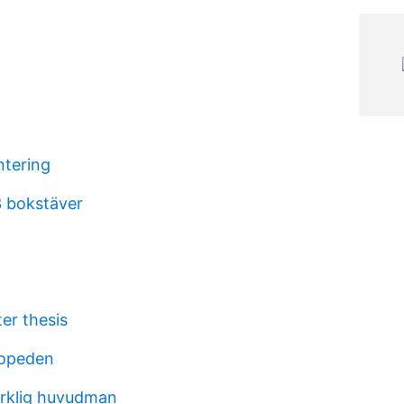
ntering
3 bokstäver
er thesis
topeden
erklig huvudman