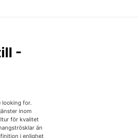
ll -
 looking for.
jänster inom
tur för kvalitet
semangströsklar än
inition i enlighet