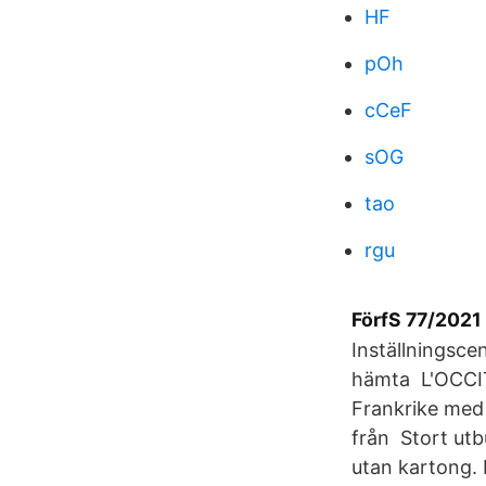
HF
pOh
cCeF
sOG
tao
rgu
FörfS 77/2021
Inställningsce
hämta L'OCCIT
Frankrike med 
från Stort utb
utan kartong. 