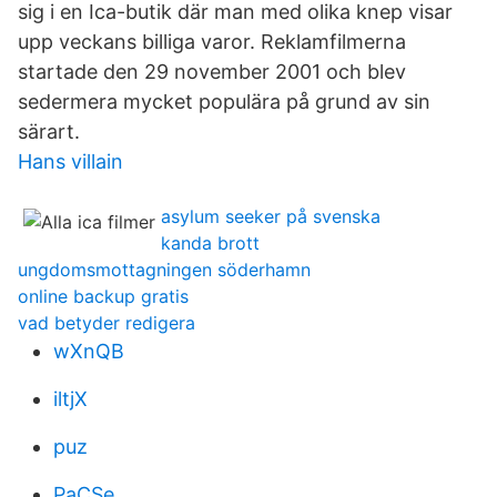
sig i en Ica-butik där man med olika knep visar
upp veckans billiga varor. Reklamfilmerna
startade den 29 november 2001 och blev
sedermera mycket populära på grund av sin
särart.
Hans villain
asylum seeker på svenska
kanda brott
ungdomsmottagningen söderhamn
online backup gratis
vad betyder redigera
wXnQB
iltjX
puz
PaCSe