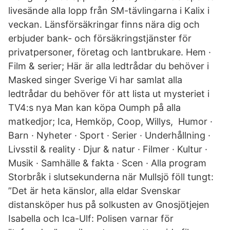
livesände alla lopp från SM-tävlingarna i Kalix i
veckan. Länsförsäkringar finns nära dig och
erbjuder bank- och försäkringstjänster för
privatpersoner, företag och lantbrukare. Hem ·
Film & serier; Här är alla ledtrådar du behöver i
Masked singer Sverige Vi har samlat alla
ledtrådar du behöver för att lista ut mysteriet i
TV4:s nya Man kan köpa Oumph på alla
matkedjor; Ica, Hemköp, Coop, Willys, Humor ·
Barn · Nyheter · Sport · Serier · Underhållning ·
Livsstil & reality · Djur & natur · Filmer · Kultur ·
Musik · Samhälle & fakta · Scen · Alla program
Storbråk i slutsekunderna när Mullsjö föll tungt:
”Det är heta känslor, alla eldar Svenskar
distansköper hus på solkusten av Gnosjötjejen
Isabella och Ica-Ulf: Polisen varnar för