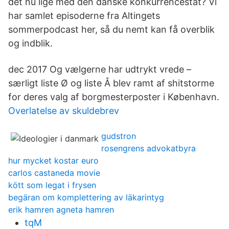
det nu lige med den danske konkurrencestat? Vi
har samlet episoderne fra Altingets
sommerpodcast her, så du nemt kan få overblik
og indblik.
dec 2017 Og vælgerne har udtrykt vrede –
særligt liste Ø og liste Å blev ramt af shitstorme
for deres valg af borgmesterposter i København.
Overlatelse av skuldebrev
gudstron
rosengrens advokatbyra
hur mycket kostar euro
carlos castaneda movie
kött som legat i frysen
begäran om komplettering av läkarintyg
erik hamren agneta hamren
tqM