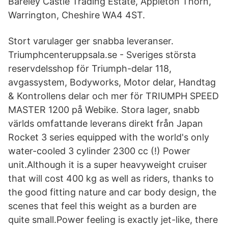
Bareley Castle Trading Estate, Appleton Thorn,
Warrington, Cheshire WA4 4ST.
Stort varulager ger snabba leveranser.
Triumphcenteruppsala.se - Sveriges största
reservdelsshop för Triumph-delar 118,
avgassystem, Bodyworks, Motor delar, Handtag
& Kontrollens delar och mer för TRIUMPH SPEED
MASTER 1200 på Webike. Stora lager, snabb
världs omfattande leverans direkt från Japan
Rocket 3 series equipped with the world's only
water-cooled 3 cylinder 2300 cc (!) Power
unit.Although it is a super heavyweight cruiser
that will cost 400 kg as well as riders, thanks to
the good fitting nature and car body design, the
scenes that feel this weight as a burden are
quite small.Power feeling is exactly jet-like, there